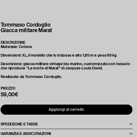
Tommaso Cordoglio
Giacca militare Marat
DESCRIZIONE
Materiale: Cotone
Dimensioni: XL, il modello che lo indossa è alto 1,85 m e pesa 85 kg
Descrizione: giacca militare vintage blu marino, customizzata con tessuto
che riproduce “La morte di Marat” di Jacques-Louis David.
Realizzato da Tommaso Cordoglio.
PREZZO
59,00€
Aggiungi al carrello
SPEDIZIONE E TASSE
Le spese di spedizione e le tasse verranno calcolate e comunicate al
GARANZIA E ASSICURAZIONI
momento dell'offerta, in base alla destinazione e alle quantità richieste. Per