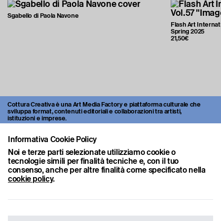
Sgabello di Paola Navone
Flash Art Internat
Spring 2025
21,50€
Cottura Creativa è una Art Media Factory e piattaforma culturale che
sviluppa format, contenuti editoriali e collaborazioni tra artisti,
istituzioni e imprese.
Attraverso video, interviste, progetti culturali e open call, la
Informativa Cookie Policy
piattaforma esplora nuove modalità di produzione e diffusione
dell’arte contemporanea.
Noi e terze parti selezionate utilizziamo cookie o
Cottura Creativa è una Società Benefit.
tecnologie simili per finalità tecniche e, con il tuo
consenso, anche per altre finalità come specificato nella
cookie policy
.