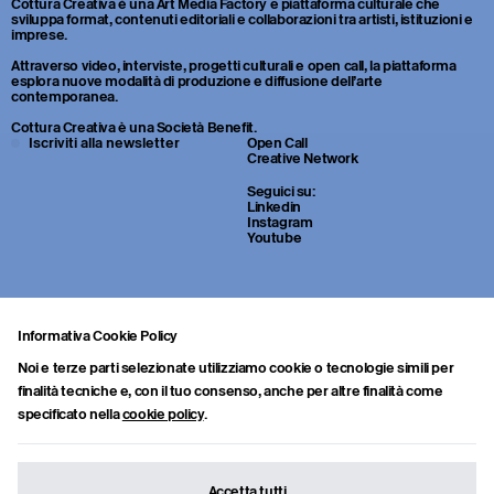
Cottura Creativa è una Art Media Factory e piattaforma culturale che
sviluppa format, contenuti editoriali e collaborazioni tra artisti, istituzioni e
imprese.
Attraverso video, interviste, progetti culturali e open call, la piattaforma
esplora nuove modalità di produzione e diffusione dell’arte
contemporanea.
Cottura Creativa è una Società Benefit.
Iscriviti alla newsletter
Open Call
Creative Network
Seguici su:
Linkedin
Instagram
Youtube
Informativa Cookie Policy
Noi e terze parti selezionate utilizziamo cookie o tecnologie simili per
finalità tecniche e, con il tuo consenso, anche per altre finalità come
specificato nella
cookie policy
.
Sei uno studente o un giovane professionista della cultura? Inviaci
portfolio, CV e una breve lettera di presentazione a:
info.collab@cotturacreativa.com
Accetta tutti