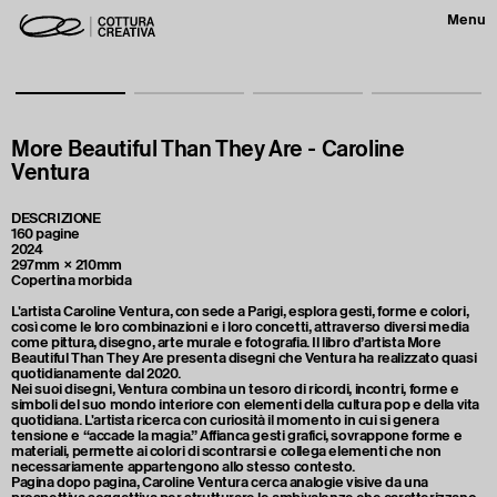
Menu
More Beautiful Than They Are - Caroline
Ventura
DESCRIZIONE
160 pagine
2024
297mm × 210mm
Copertina morbida
L'artista Caroline Ventura, con sede a Parigi, esplora gesti, forme e colori,
così come le loro combinazioni e i loro concetti, attraverso diversi media
come pittura, disegno, arte murale e fotografia. Il libro d’artista More
Beautiful Than They Are presenta disegni che Ventura ha realizzato quasi
quotidianamente dal 2020.
Nei suoi disegni, Ventura combina un tesoro di ricordi, incontri, forme e
simboli del suo mondo interiore con elementi della cultura pop e della vita
quotidiana. L'artista ricerca con curiosità il momento in cui si genera
tensione e “accade la magia.” Affianca gesti grafici, sovrappone forme e
materiali, permette ai colori di scontrarsi e collega elementi che non
necessariamente appartengono allo stesso contesto.
Pagina dopo pagina, Caroline Ventura cerca analogie visive da una