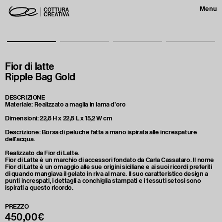
Menu
Fior di latte
Ripple Bag Gold
DESCRIZIONE
Materiale: Realizzato a maglia in lama d'oro
Dimensioni: 22,8 H x 22,8 L x 15,2 W cm
Descrizione: Borsa di peluche fatta a mano ispirata alle increspature
dell'acqua.
Realizzato da Fior di Latte.
Fior di Latte è un marchio di accessori fondato da Carla Cassataro. Il nome
Fior di Latte è un omaggio alle sue origini siciliane e ai suoi ricordi preferiti
di quando mangiava il gelato in riva al mare. Il suo caratteristico design a
punti increspati, i dettagli a conchiglia stampati e i tessuti setosi sono
ispirati a questo ricordo.
PREZZO
450,00€