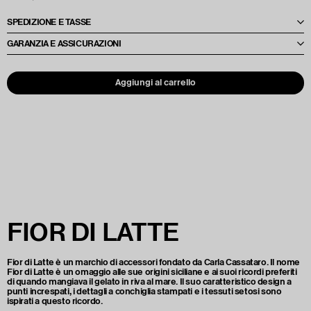
SPEDIZIONE E TASSE
Le spese di spedizione e le tasse verranno calcolate e comunicate al
GARANZIA E ASSICURAZIONI
momento dell'offerta, in base alla destinazione e alle quantità richieste. Per
maggiori dettagli, il preventivo verrà fornito direttamente da Cottura
Ogni opera è accompagnata da un Condition Report, per garantirne la
Creativa al termine dell'ordine.
qualità e lo stato prima della spedizione. Procuriamo una copertura
assicurativa per proteggere l'opera durante il trasporto, assicurando
Aggiungi al carrello
massima tutela per i tuoi acquisti.
FIOR DI LATTE
Fior di Latte è un marchio di accessori fondato da Carla Cassataro. Il nome
Fior di Latte è un omaggio alle sue origini siciliane e ai suoi ricordi preferiti
di quando mangiava il gelato in riva al mare. Il suo caratteristico design a
punti increspati, i dettagli a conchiglia stampati e i tessuti setosi sono
ispirati a questo ricordo.