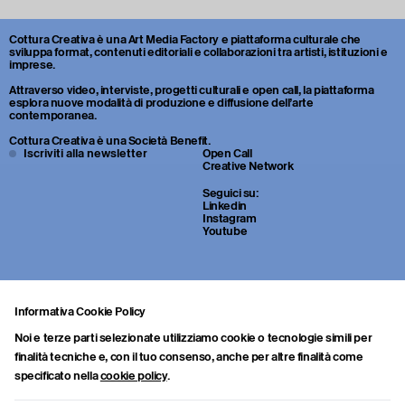
Cottura Creativa è una Art Media Factory e piattaforma culturale che
sviluppa format, contenuti editoriali e collaborazioni tra artisti, istituzioni e
imprese.
Attraverso video, interviste, progetti culturali e open call, la piattaforma
esplora nuove modalità di produzione e diffusione dell’arte
contemporanea.
Cottura Creativa è una Società Benefit.
Iscriviti alla newsletter
Open Call
Creative Network
Seguici su:
Linkedin
Instagram
Youtube
Informativa Cookie Policy
Noi e terze parti selezionate utilizziamo cookie o tecnologie simili per
finalità tecniche e, con il tuo consenso, anche per altre finalità come
specificato nella
cookie policy
.
Sei uno studente o un giovane professionista della cultura? Inviaci
portfolio, CV e una breve lettera di presentazione a: