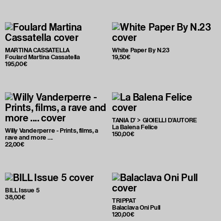
MARTINA CASSATELLA
White Paper By N.23
Foulard Martina Cassatella
19,50€
195,00€
TANIA D' > GIOIELLI D'AUTORE
La Balena Felice
Willy Vanderperre - Prints, films, a
150,00€
rave and more ....
22,00€
BILL Issue 5
38,00€
TRIPPAT
Balaclava Oni Pull
120,00€