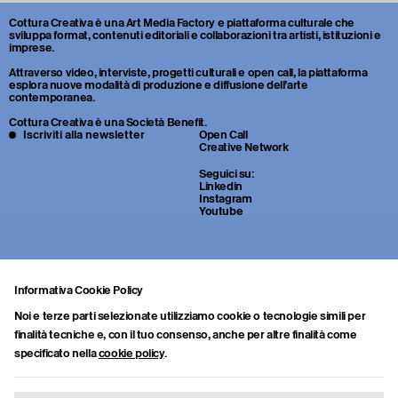
Cottura Creativa è una Art Media Factory e piattaforma culturale che
sviluppa format, contenuti editoriali e collaborazioni tra artisti, istituzioni e
imprese.
Attraverso video, interviste, progetti culturali e open call, la piattaforma
esplora nuove modalità di produzione e diffusione dell’arte
contemporanea.
Cottura Creativa è una Società Benefit.
Iscriviti alla newsletter
Open Call
Creative Network
Seguici su:
Linkedin
Instagram
Youtube
Informativa Cookie Policy
Noi e terze parti selezionate utilizziamo cookie o tecnologie simili per
finalità tecniche e, con il tuo consenso, anche per altre finalità come
specificato nella
cookie policy
.
Sei uno studente o un giovane professionista della cultura? Inviaci
portfolio, CV e una breve lettera di presentazione a:
info.collab@cotturacreativa.com