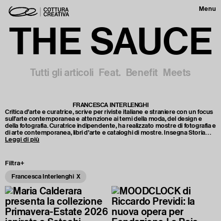
Menu
THE SAUCE
Tutti gli articoli
Feat.
Benefit
Meets
FRANCESCA INTERLENGHI
Critica d’arte e curatrice, scrive per riviste italiane e straniere con un focus
sull’arte contemporanea e attenzione ai temi della moda, del design e
della fotografia. Curatrice indipendente, ha realizzato mostre di fotografia e
di arte contemporanea, libri d’arte e cataloghi di mostre. Insegna Storia
della Moda e Metodologia del Testo allo IED di Milano, dove è anche
Leggi di più
consulente per l’area di ricerca artistica. Nel 2014 ha lanciato il suo blog
thedummystales.com, destinazione culturale in cui arte e moda dialogano
all’unisono, e ininterrottamente, da più di 10 anni.
Filtra+
Francesca Interlenghi X