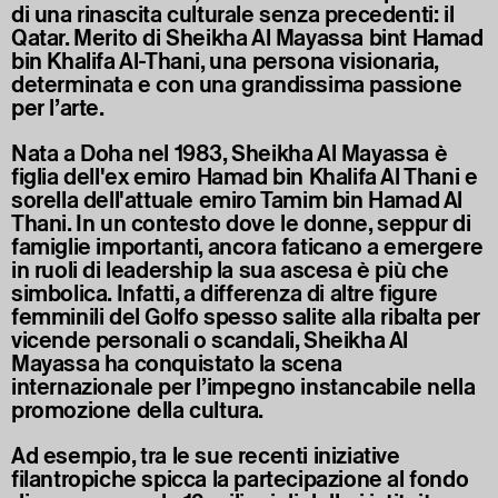
di una rinascita culturale senza precedenti: il
Qatar. Merito di Sheikha Al Mayassa bint Hamad
bin Khalifa Al-Thani, una persona visionaria,
determinata e con una grandissima passione
per l’arte.
Nata a Doha nel 1983, Sheikha Al Mayassa è
figlia dell'ex emiro Hamad bin Khalifa Al Thani e
sorella dell'attuale emiro Tamim bin Hamad Al
Thani. In un contesto dove le donne, seppur di
famiglie importanti, ancora faticano a emergere
in ruoli di leadership la sua ascesa è più che
simbolica. Infatti, a differenza di altre figure
femminili del Golfo spesso salite alla ribalta per
vicende personali o scandali, Sheikha Al
Mayassa ha conquistato la scena
internazionale per l’impegno instancabile nella
promozione della cultura.
Ad esempio, tra le sue recenti iniziative
filantropiche spicca la partecipazione al fondo