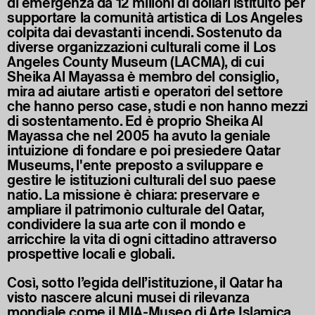
di emergenza da 12 milioni di dollari istituito per
supportare la comunità artistica di Los Angeles
colpita dai devastanti incendi. Sostenuto da
diverse organizzazioni culturali come il Los
Angeles County Museum (LACMA), di cui
Sheika Al Mayassa è membro del consiglio,
mira ad aiutare artisti e operatori del settore
che hanno perso case, studi e non hanno mezzi
di sostentamento. Ed è proprio Sheika Al
Mayassa che nel 2005 ha avuto la geniale
intuizione di fondare e poi presiedere Qatar
Museums, l'ente preposto a sviluppare e
gestire le istituzioni culturali del suo paese
natio. La missione è chiara: preservare e
ampliare il patrimonio culturale del Qatar,
condividere la sua arte con il mondo e
arricchire la vita di ogni cittadino attraverso
prospettive locali e globali.
Così, sotto l’egida dell’istituzione, il Qatar ha
visto nascere alcuni musei di rilevanza
mondiale come il MIA-Museo di Arte Islamica,