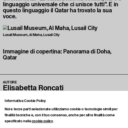
linguaggio universale che ci unisce tutti". E in
questo linguaggio il Qatar ha trovato la sua
voce.
Lusail Museum, Al Maha, Lusail City
Immagine di copertina: Panorama di Doha,
Qatar
AUTORE
Elisabetta Roncati
Instagram
Informativa Cookie Policy
Personalità radio televisiva, digital content creator, scrittrice per diverse
testate e autrice del volume “Arte Queer. Corpi, segni, storie” edito da
Noi e terze parti selezionate utilizziamo cookie o tecnologie simili per
Rizzoli, Elisabetta Roncati ha deciso di unire formazione universitaria
economica/manageriale e passione per la cultura con un unico obbiettivo:
finalità tecniche e, con il tuo consenso, anche per altre finalità come
avvicinare le persone all’arte in maniera chiara, facilmente comprensibile e
specificato nella
cookie policy
.
professionale. Interessata a ogni forma di espressione artistica e culturale,
contemporanea e non, ha due grandi passioni: l’arte extra-europea e i