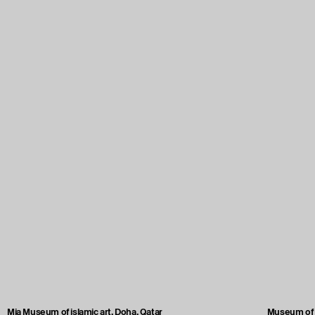
Mia Museum of islamic art, Doha, Qatar
Museum of A