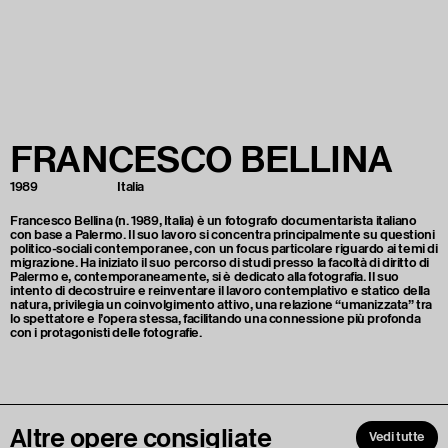
FRANCESCO
BELLINA
1989
Italia
Francesco Bellina (n. 1989, Italia) è un fotografo documentarista italiano
con base a Palermo. Il suo lavoro si concentra principalmente su questioni
politico-sociali contemporanee, con un focus particolare riguardo ai temi di
migrazione. Ha iniziato il suo percorso di studi presso la facoltà di diritto di
Palermo e, contemporaneamente, si è dedicato alla fotografia. Il suo
intento di decostruire e reinventare il lavoro contemplativo e statico della
natura, privilegia un coinvolgimento attivo, una relazione “umanizzata” tra
lo spettatore e l’opera stessa, facilitando una connessione più profonda
con i protagonisti delle fotografie.
Altre opere consigliate
Vedi tutte