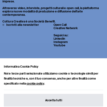
imprese.
Attraverso video, interviste, progetti culturali e open call, la piattaforma
esplora nuove modalità di produzione e diffusione dell’arte
contemporanea.
Cottura Creativa è una Società Benefit.
Iscriviti alla newsletter
Open Call
Creative Network
Seguici su:
Linkedin
Instagram
Youtube
Informativa Cookie Policy
Noi e terze parti selezionate utilizziamo cookie o tecnologie simili per
finalità tecniche e, con il tuo consenso, anche per altre finalità come
specificato nella
cookie policy
.
Sei uno studente o un giovane professionista della cultura? Inviaci
portfolio, CV e una breve lettera di presentazione a:
info.collab@cotturacreativa.com
Accetta tutti
Cottura Creativa s.r.l.
Via Cosimo del fante, 16
Societa Benefit
20122, Milano