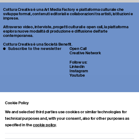
Cottura Creativa è una Art Media Factory e piattaforma culturale che
sviluppa format, contenuti editoriali e collaborazioni tra artisti, istituzioni e
imprese.
Attraverso video, interviste, progetti culturali e open call, la piattaforma
esplora nuove modalità di produzione e diffusione dell’arte
contemporanea.
Cottura Creativa è una Società Benefit.
Subscribe to the newsletter
Open Call
Creative Network
Follow us:
Linkedin
Instagram
Youtube
Cookie Policy
We and selected third parties use cookies or similar technologies for
technical purposes and, with your consent, also for other purposes as
specified in the
cookie policy
.
Sei uno studente o un giovane professionista della cultura? Inviaci
portfolio, CV e una breve lettera di presentazione a:
info.collab@cotturacreativa.com