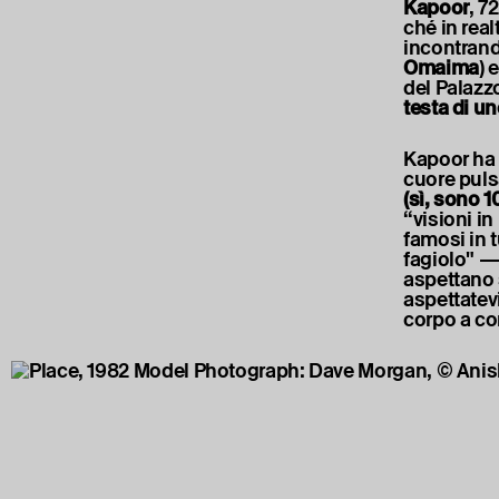
Kapoor
, 7
ché in rea
incontrand
Omaima
) 
del Palazzo
testa di un
Kapoor ha 
cuore puls
(sì, sono 1
“visioni in
famosi in 
fagiolo" — 
aspettano 
aspettatevi
corpo a co