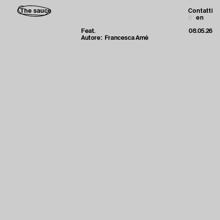
The sauce
Contatti
it
en
Feat.
08.05.26
Autore:
Francesca Amè