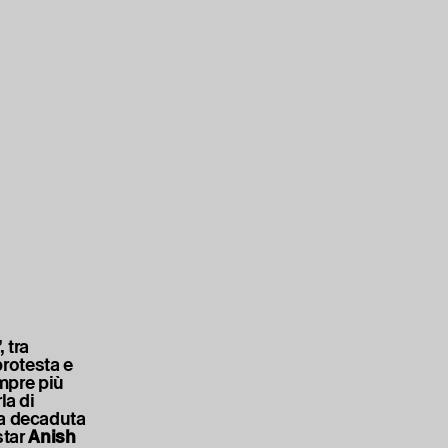
 tra
protesta e
empre più
la di
ra decaduta
star
Anish