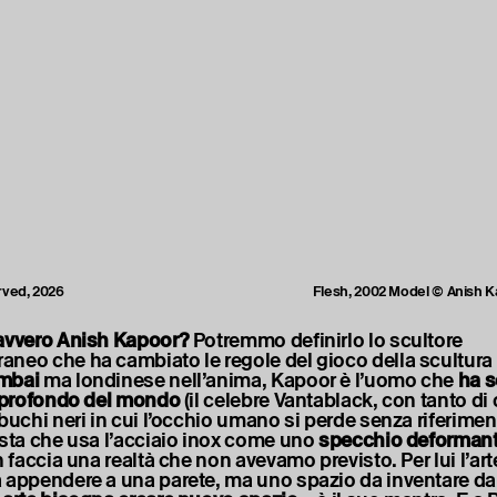
rved, 2026
Flesh, 2002 Model © Anish Ka
avvero Anish Kapoor?
Potremmo definirlo lo scultore
neo che ha cambiato le regole del gioco della scultura
mbai
ma londinese nell’anima, Kapoor è l’uomo che
ha s
ù profondo del mondo
(il celebre Vantablack, con tanto di 
buchi neri in cui l’occhio umano si perde senza riferiment
ista che usa l’acciaio inox come uno
specchio deforman
n faccia una realtà che non avevamo previsto. Per lui l’ar
 appendere a una parete, ma uno spazio da inventare da 