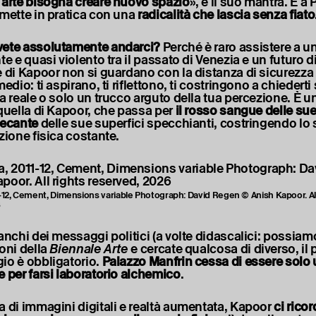
 arte bisogna creare nuovo spazio
», è il suo mantra. E a
 mette in pratica con una
radicalità che lascia senza fiato
vete assolutamente andarci?
Perché è raro assistere a u
te e quasi violento tra il passato di Venezia e un futuro d
e di Kapoor non si guardano con la distanza di sicurezza
medio: ti aspirano, ti riflettono, ti costringono a chiederti
a reale o solo un trucco arguto della tua percezione. È un
 quella di Kapoor, che passa per
il rosso sangue delle sue
cecante
delle sue superfici specchianti, costringendo lo 
zione fisica costante.
-12, Cement, Dimensions variable Photograph: David Regen © Anish Kapoor. All
6
anchi dei messaggi politici (a volte didascalici: possiamo
ioni della
Biennale Arte
e cercate qualcosa di diverso, il
io è obbligatorio.
Palazzo Manfrin cessa di essere solo
e per farsi laboratorio alchemico
.
a di immagini digitali e realtà aumentata, Kapoor
ci ricor