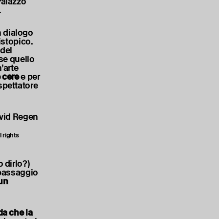
 Palazzo
.
n dialogo
istopico.
 del
 se quello
’arte
 cere
e per
spettatore
 rights
 dirlo?)
 passaggio
 un
da che la