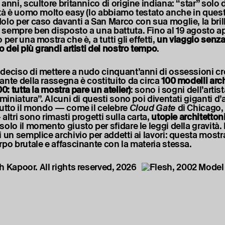
2 anni, scultore britannico di origine indiana: “star” solo 
ltà è uomo molto easy (lo abbiamo testato anche in questi
olo per caso davanti a San Marco con sua moglie, la bril
e sempre ben disposto a una battuta. Fino al 19 agosto ap
 per una mostra che è, a tutti gli effetti,
un viaggio senza 
o dei più grandi artisti del nostro tempo
.
deciso di mettere a nudo cinquant’anni di ossessioni crea
ante della rassegna è costituito da circa
100 modelli arch
00: tutta la mostra pare un atelier)
: sono i sogni dell’artist
 miniatura”. Alcuni di questi sono poi diventati giganti d’
tutto il mondo — come il celebre
Cloud Gate
di Chicago, p
altri sono rimasti progetti sulla carta,
utopie architetton
solo il momento giusto per sfidare le leggi della gravità
 un semplice archivio per addetti ai lavori: questa mostr
rpo brutale e affascinante con la materia stessa.