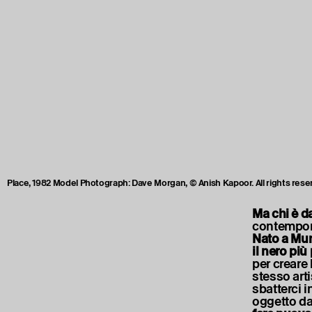
Place, 1982 Model Photograph: Dave Morgan, © Anish Kapoor. All rights rese
Ma chi è d
contempora
Nato a Mu
il nero pi
per creare 
stesso art
sbatterci i
oggetto da