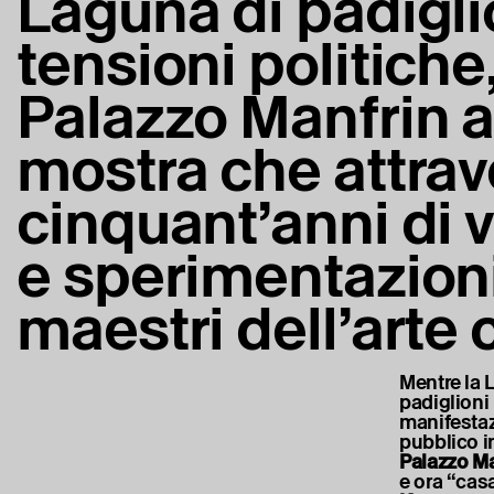
Laguna di padigli
tensioni politich
Palazzo Manfrin a
mostra che attrav
cinquant’anni di v
e sperimentazioni
maestri dell’art
Mentre la 
padiglioni 
manifestazi
pubblico i
Palazzo Ma
e ora “casa