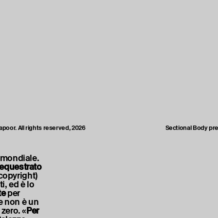
poor. All rights reserved, 2026
Sectional Body pre
 mondiale.
equestrato
copyright)
i, ed è lo
te
per
te non è un
zero. «
Per