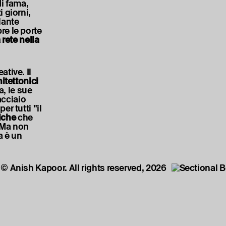
di fama,
 giorni,
lante
re le porte
rete nella
tive. Il
itettonici
a, le sue
acciaio
er tutti "il
iche
che
. Ma non
a è un