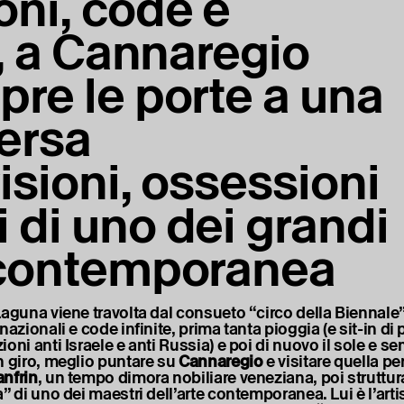
oni, code e
e, a Cannaregio
pre le porte a una
ersa
isioni, ossessioni
 di uno dei grandi
e contemporanea
Laguna viene travolta dal consueto “circo della Biennale”,
nazionali e code infinite, prima tanta pioggia (e sit-in di 
oni anti Israele e anti Russia) e poi di nuovo il sole e s
n giro, meglio puntare su
Cannaregio
e visitare quella per
nfrin
, un tempo dimora nobiliare veneziana, poi struttu
” di uno dei maestri dell’arte contemporanea. Lui è l’arti