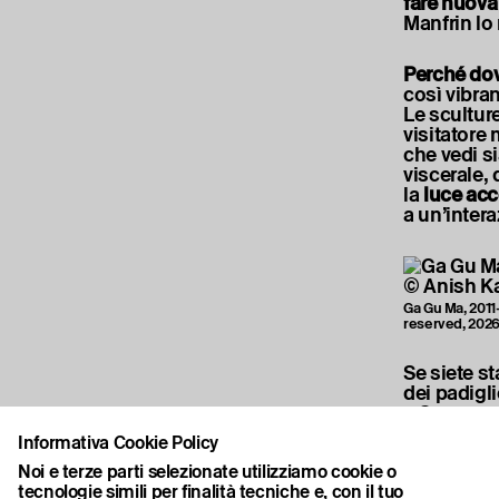
fare nuova
Manfrin lo
Perché do
così vibran
Le scultur
visitatore 
che vedi si
viscerale,
la
luce ac
a un’intera
Ga Gu Ma, 2011
reserved, 202
Se siete st
dei padigl
a Cannareg
contenitor
Informativa Cookie Policy
Noi e terze parti selezionate utilizziamo cookie o
In un'epoc
tecnologie simili per finalità tecniche e, con il tuo