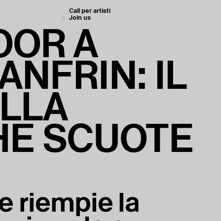
Call per artisti
Join us
OOR A
NFRIN: IL
ELLA
HE SCUOTE
e riempie la