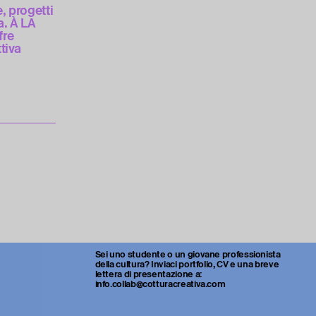
e, progetti
. À LA
fre
tiva
Sei uno studente o un giovane professionista
della cultura? Inviaci portfolio, CV e una breve
lettera di presentazione a:
info.collab@cotturacreativa.com