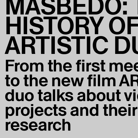
MASBEDO: 
HISTORY OF
ARTISTIC D
From the first me
to the new film 
duo talks about v
projects and their
research