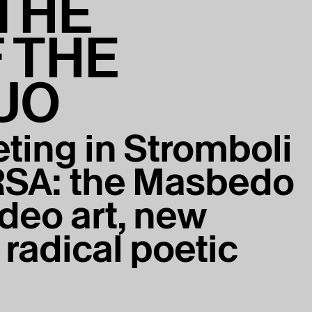
THE
 THE
UO
eting in Stromboli
ARSA: the Masbedo
ideo art, new
 radical poetic