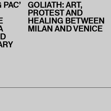
 PAC’
GOLIATH: ART,
PROTEST AND
E
HEALING BETWEEN
A
MILAN AND VENICE
ND
ARY