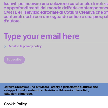
Iscriviti per ricevere una selezione curatoriale di notizi
e approfondimenti dal mondo dell’arte contemporanea
CARTE è il servizio editoriale di Cottura Creativa che of
contenuti scelti con uno sguardo critico e una prospet
d’autore.
Accetto la privacy policy.
Subscribe
Cottura Creativa è una Art Media Factory e piattaforma culturale che
sviluppa format, contenuti editoriali e collaborazioni tra artisti,
istituzioni e imprese.
Attraverso video, interviste, progetti culturali e open call, la
Cookie Policy
piattaforma esplora nuove modalità di produzione e diffusione
dell’arte contemporanea.