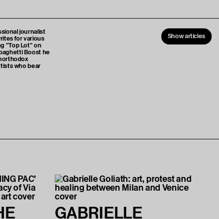
sional journalist
Show articles
rites for various
ng "Top Lot" on
paghetti Boost he
unorthodox
rtists who bear
HE
GABRIELLE