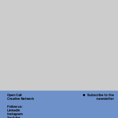
Open Call
Subscribe to the
Creative Network
newsletter
Follow us:
Linkedin
Instagram
Youtube