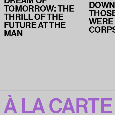
DREAM OF
DOWN
TOMORROW: THE
THOSE
THRILL OF THE
WERE
FUTURE AT THE
CORP
MAN
À LA CARTE