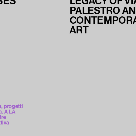
SES
LEGACY OF VI
PALESTRO A
CONTEMPOR
ART
e, progetti
. À LA
fre
tiva