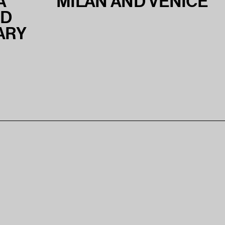
A
MILAN AND VENICE
ND
ARY