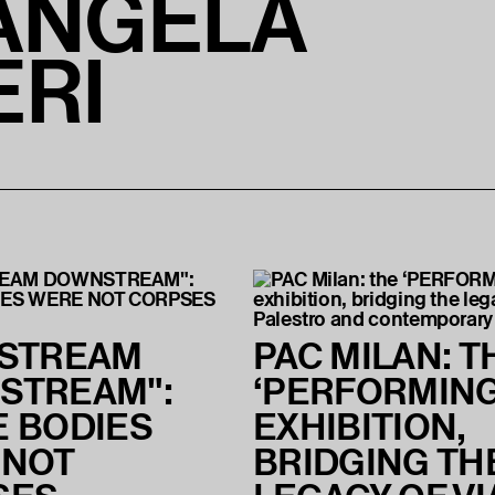
ANGELA
RI
NSTREAM
PAC MILAN: T
STREAM":
‘PERFORMING
 BODIES
EXHIBITION,
 NOT
BRIDGING TH