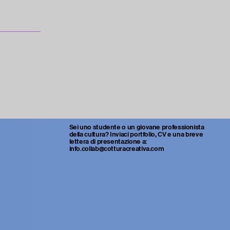
Sei uno studente o un giovane professionista
della cultura? Inviaci portfolio, CV e una breve
lettera di presentazione a:
info.collab@cotturacreativa.com