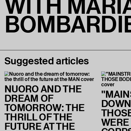
WITH MARI
BOMBARDIE
Suggested articles
NUORO AND THE
"MAI
DREAM OF
DOWN
TOMORROW: THE
THOSE
THRILL OF THE
WERE
FUTURE AT THE