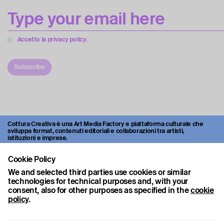
Accetto la privacy policy.
Subscribe
Cottura Creativa è una Art Media Factory e piattaforma culturale che
sviluppa format, contenuti editoriali e collaborazioni tra artisti,
istituzioni e imprese.
Attraverso video, interviste, progetti culturali e open call, la
Cookie Policy
piattaforma esplora nuove modalità di produzione e diffusione
dell’arte contemporanea.
We and selected third parties use cookies or similar
Cottura Creativa è una Società Benefit.
technologies for technical purposes and, with your
consent, also for other purposes as specified in the
cookie
policy
.