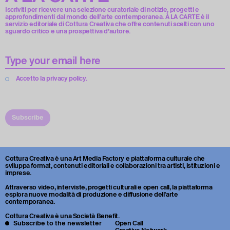
Iscriviti per ricevere una selezione curatoriale di notizie, progetti e
approfondimenti dal mondo dell’arte contemporanea. À LA CARTE è il
servizio editoriale di Cottura Creativa che offre contenuti scelti con uno
sguardo critico e una prospettiva d’autore.
Accetto la privacy policy.
Subscribe
Cottura Creativa è una Art Media Factory e piattaforma culturale che
sviluppa format, contenuti editoriali e collaborazioni tra artisti, istituzioni e
imprese.
Attraverso video, interviste, progetti culturali e open call, la piattaforma
esplora nuove modalità di produzione e diffusione dell’arte
contemporanea.
Cottura Creativa è una Società Benefit.
Subscribe to the newsletter
Open Call