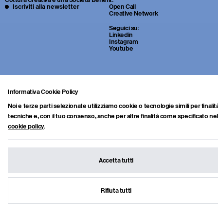
Iscriviti alla newsletter
Open Call
Creative Network
Seguici su:
Linkedin
Instagram
Youtube
Informativa Cookie Policy
Noi e terze parti selezionate utilizziamo cookie o tecnologie simili per finalit
tecniche e, con il tuo consenso, anche per altre finalità come specificato nel
cookie policy
.
Sei uno studente o un giovane professionista della cultura? Inviaci
portfolio, CV e una breve lettera di presentazione a:
info.collab@cotturacreativa.com
Accetta tutti
Cottura Creativa s.r.l.
Via Cosimo del fante, 16
Societa Benefit
20122, Milano
info.collab@cotturacreativa.com
Rifiuta tutti
Credits
Termini e condizioni
© Cottura Creativa 2026
Privacy
&
Cookie policy