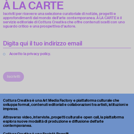
À LA CARTE
Iscriviti per ricevere una selezione curatoriale di notizie, progetti e
approfondimenti dal mondo dell’arte contemporanea. À LA CARTE è il
servizio editoriale di Cottura Creativa che offre contenuti scelti con uno
sguardo critico e una prospettiva d’autore.
Accetto la privacy policy.
Iscriviti
Cottura Creativa è una Art Media Factory e piattaforma culturale che
sviluppa format, contenuti editoriali e collaborazioni tra artisti, istituzioni e
imprese.
Attraverso video, interviste, progetti culturali e open call, la piattaforma
esplora nuove modalità di produzione e diffusione dell’arte
contemporanea.
Cottura Creativa è una Società Benefit.