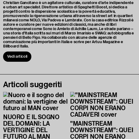
Christian Gancitano è un agitatore culturale, curatore d’arte indipendente
e urban art specialist. Direttore artistico di Spaghetti Boost, si dedica a
progetti contro la dispersione scolastica e la povertà educativa,
promuovendo la rigenerazione urbana attraverso la street art in quartieri
milanesi come NOLO, Via Padova e Lambrate. Con la casa editrice Rizzoli è
autore e curatore per nuove edizioni di classici, ma anche di libri
contemporanei come Sono io Amleto di Achille Lauro, Le strade parlano –
una storia d’Italia scritta sui muri di Marco Imarisio e SWAG: autobiografia e
pensieri di Bello Figo. Ha collaborato con alcune delle agenzie di
comunicazione più importanti in Italia e scrive per Artuu Magazine e
Billboard Italia.
Vedi articoli
Articoli suggeriti
NUORO E IL SOGNO
DEL DOMANI: LA
"MAINSTREAM
VERTIGINE DEL
DOWNSTREAM": QUEI
FUTURO AL MAN
CORPI NON ERANO