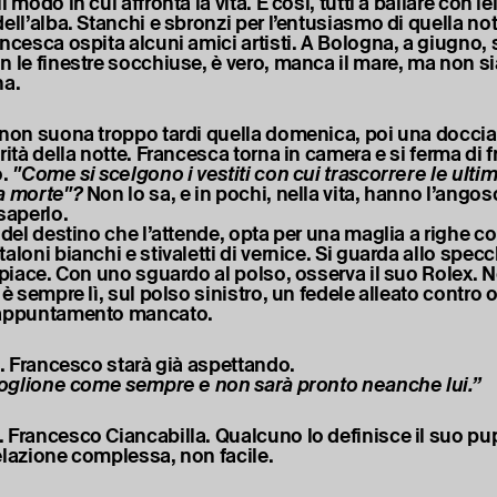
 modo in cui affronta la vita. E così, tutti a ballare con lei
ell’alba. Stanchi e sbronzi per l’entusiasmo di quella nott
ncesca ospita alcuni amici artisti. A Bologna, a giugno, 
n le finestre socchiuse, è vero, manca il mare, ma non 
na.
 non suona troppo tardi quella domenica, poi una doccia 
rità della notte. Francesca torna in camera e si ferma di f
.
"Come si scelgono i vestiti con cui trascorrere le ulti
a morte"?
Non lo sa, e in pochi, nella vita, hanno l’angosc
saperlo.
 del destino che l’attende, opta per una maglia a righe co
aloni bianchi e stivaletti di vernice. Si guarda allo specc
i piace. Con uno sguardo al polso, osserva il suo Rolex. N
 è sempre lì, sul polso sinistro, un fedele alleato contro 
 appuntamento mancato.
o. Francesco starà già aspettando.
 coglione come sempre e non sarà pronto neanche lui.”
 Francesco Ciancabilla. Qualcuno lo definisce il suo pupi
elazione complessa, non facile.