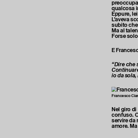
preoccupata
qualcosa i
Eppure, le
L’aveva sc
subito che
Ma al tale
Forse solo 
E Francesc
“Dire che 
Continuare
io da sola
Francesco Cian
Nel giro d
confuso. Ci
servire da
amore. Ma 