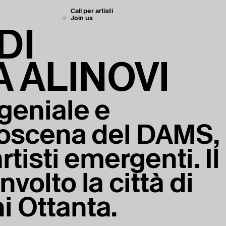
Call per artisti
Join us
DI
 ALINOVI
 geniale e
troscena del DAMS,
rtisti emergenti. Il
volto la città di
i Ottanta.