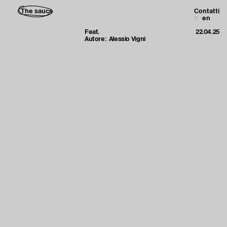
The sauce
Contatti
it
en
Feat.
22.04.25
Autore:
Alessio Vigni