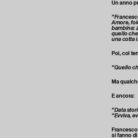
Un anno pr
“Francesco
Amore, fol
bambina: z
quello che
una cotta i
Poi, col t
“Quello ch
Ma qualche
E ancora:
“Data stori
“Evviva, ev
Francesco 
si fanno d