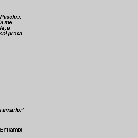
Pasolini.
lla me
e, a
mai presa
i amarlo.”
. Entrambi