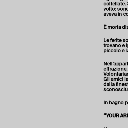
coltellate.
volto: sono
aveva in c
È morta di
Le ferite 
trovano e i
piccolo e l
Nell’appar
effrazione
Volontaria
Gli amici 
dalla fines
sconosciu
In bagno pe
“YOUR AR