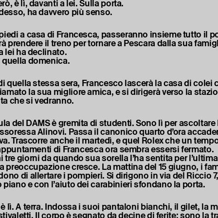
ò, è lì, davanti a lei. Sulla porta.
adesso, ha davvero più senso.
piedi a casa di Francesca, passeranno insieme tutto il p
rà prendere il treno per tornare a Pescara dalla sua famigl
a lei ha declinato.
 quella domenica.
di quella stessa sera, Francesco lascerà la casa di colei 
amato la sua migliore amica, e si dirigerà verso la stazi
lta che si vedranno.
ula del DAMS è gremita di studenti. Sono lì per ascoltare 
essoressa Alinovi. Passa il canonico quarto d’ora accad
riva. Trascorre anche il martedì, e quel Rolex che un tem
ti appuntamenti di Francesca ora sembra essersi fermato.
tre giorni da quando sua sorella l’ha sentita per l’ultima 
a preoccupazione cresce. La mattina del 15 giugno, i famil
ono di allertare i pompieri. Si dirigono in via del Riccio 
piano e con l’aiuto dei carabinieri sfondano la porta.
 lì. A terra. Indossa i suoi pantaloni bianchi, il gilet, la 
 stivaletti. Il corpo è segnato da decine di ferite: sono la t