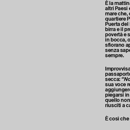
È la mattin
altri Paesi
mare che, c
quartiere P
Puerta del 
birra e il 
povertà e 
in bocca, o
sfiorano a
senza sape
sempre.
Improvvisa
passaporto
secca:
“No
sua voce r
aggiungere
piegarsi in
quello non
riusciti a c
È così che 