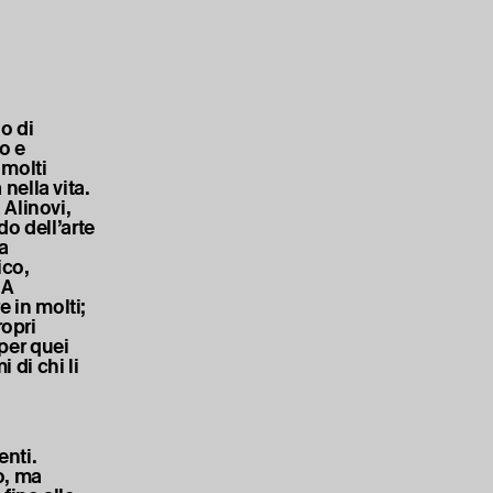
o di
o e
 molti
nella vita.
Alinovi,
o dell’arte
a
ico,
 A
 in molti;
ropri
 per quei
 di chi li
enti.
o, ma