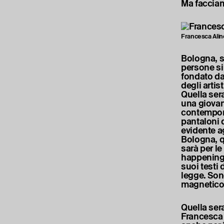
Ma facciam
Francesca Alin
Bologna, s
persone si 
fondato da
degli arti
Quella ser
una giovan
contempora
pantaloni 
evidente ag
Bologna, q
sarà per le
happening, 
suoi testi 
legge. Sono
magnetico
Quella sera
Francesca 