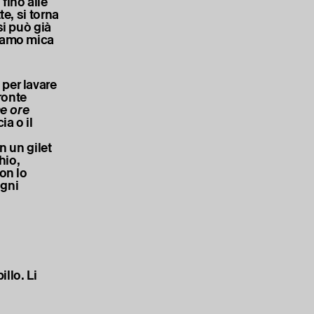
 fino alle
e, si torna
si può già
siamo mica
per lavare
ronte
me ore
ia o il
n un gilet
hio,
on lo
ogni
llo. Li