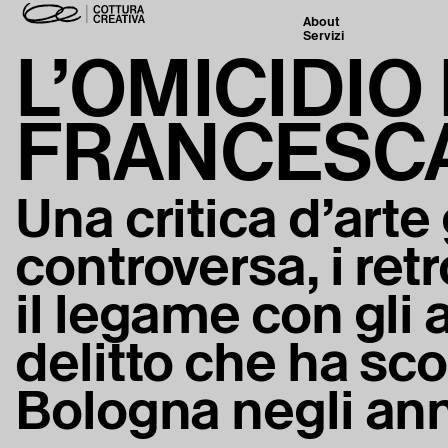
About
Servizi
L’OMICIDIO 
FRANCESCA
Una critica d’arte
controversa, i re
il legame con gli a
delitto che ha scon
Bologna negli ann