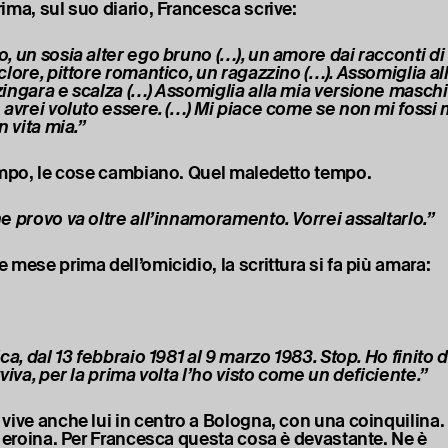
ima, sul suo diario, Francesca scrive:
, un sosia alter ego bruno (…), un amore dai racconti di 
clore, pittore romantico, un ragazzino (…). Assomiglia a
ingara e scalza (…) Assomiglia alla mia versione maschil
 avrei voluto essere. (…) Mi piace come se non mi fossi 
n vita mia.”
empo, le cose cambiano. Quel maledetto tempo.
e provo va oltre all’innamoramento. Vorrei assaltarlo.”
 mese prima dell’omicidio, la scrittura si fa più amara:
ca, dal 13 febbraio 1981 al 9 marzo 1983. Stop. Ho finito d
viva, per la prima volta l’ho visto come un deficiente.”
vive anche lui in centro a Bologna, con una coinquilina
i eroina. Per Francesca questa cosa è devastante. Ne è