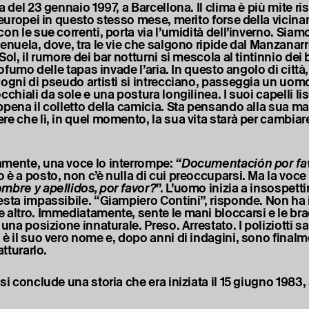
a del 23 gennaio 1997, a Barcellona. Il clima è più mite ri
 europei in questo stesso mese, merito forse della vicina
on le sue correnti, porta via l’umidità dell’inverno. Siam
enuela, dove, tra le vie che salgono ripide dal Manzanarr
Sol, il rumore dei bar notturni si mescola al tintinnio dei 
profumo delle tapas invade l’aria. In questo angolo di città
sogni di pseudo artisti si intrecciano, passeggia un uomo
cchiali da sole e una postura longilinea. I suoi capelli lisc
ppena il colletto della camicia. Sta pensando alla sua ma
re che lì, in quel momento, la sua vita starà per cambiar
mente, una voce lo interrompe:
“Documentación por fa
 è a posto, non c’è nulla di cui preoccuparsi. Ma la voce
mbre y apellidos, por favor?
”. L’uomo inizia a insospetti
esta impassibile. “Giampiero Contini”, risponde. Non ha 
 altro. Immediatamente, sente le mani bloccarsi e le bra
 una posizione innaturale. Preso. Arrestato. I poliziotti 
 è il suo vero nome e, dopo anni di indagini, sono final
atturarlo.
si conclude una storia che era iniziata il 15 giugno 1983