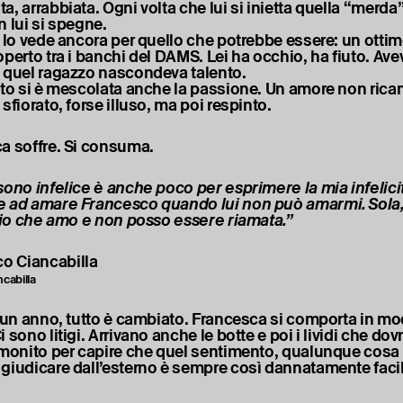
, arrabbiata. Ogni volta che lui si inietta quella “merda”
n lui si spegne.
i lo vede ancora per quello che potrebbe essere: un ottimo
operto tra i banchi del DAMS. Lei ha occhio, ha fiuto. Ave
 quel ragazzo nascondeva talento.
nto si è mescolata anche la passione. Un amore non rica
sfiorato, forse illuso, ma poi respinto.
a soffre. Si consuma.
sono infelice è anche poco per esprimere la mia infelici
 ad amare Francesco quando lui non può amarmi. Sola, s
, io che amo e non posso essere riamata.”
cabilla
i un anno, tutto è cambiato. Francesca si comporta in m
 sono litigi. Arrivano anche le botte e poi i lividi che do
 monito per capire che quel sentimento, qualunque cosa 
giudicare dall’esterno è sempre così dannatamente faci