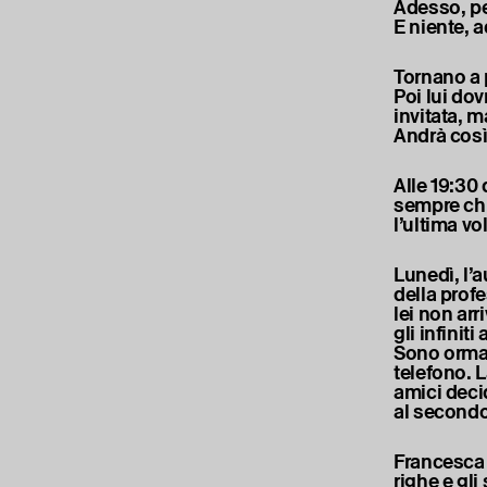
Adesso, per
E niente, 
Tornano a 
Poi lui dov
invitata, m
Andrà così
Alle 19:30 
sempre chi
l’ultima vo
Lunedì, l’a
della prof
lei non ar
gli infini
Sono ormai 
telefono. L
amici decid
al secondo 
Francesca è
righe e gli