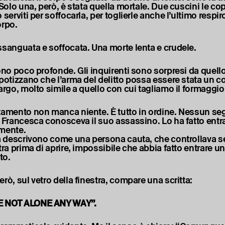
 Solo una, però, è stata quella mortale. Due cuscini le cop
 serviti per soffocarla, per toglierle anche l’ultimo respi
orpo.
ssanguata e soffocata. Una morte lenta e crudele.
sono poco profonde. Gli inquirenti sono sorpresi da quell
potizzano che l’arma del delitto possa essere stata un co
argo, molto simile a quello con cui tagliamo il formaggio
tamento non manca niente. È tutto in ordine. Nessun se
. Francesca conosceva il suo assassino. Lo ha fatto entra
mente.
la descrivono come una persona cauta, che controllava 
tra prima di aprire, impossibile che abbia fatto entrare u
to.
rò, sul vetro della finestra, compare una scritta:
E NOT ALONE ANY WAY”.