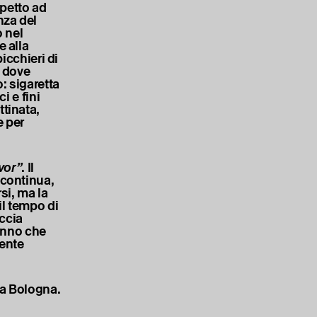
spetto ad
nza del
o nel
e alla
bicchieri di
, dove
: sigaretta
i e fini
ttinata,
e per
vor”
. Il
 continua,
rsi, ma la
il tempo di
ccia
sanno che
mente
, a Bologna.