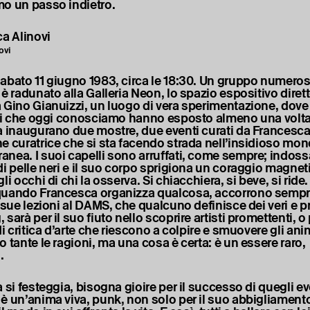
o un passo indietro.
ovi
abato 11 giugno 1983, circa le 18:30. Un gruppo numeros
è radunato alla Galleria Neon, lo spazio espositivo dirett
 Gino Gianuizzi, un luogo di vera sperimentazione, dove
sti che oggi conosciamo hanno esposto almeno una volta 
a inaugurano due mostre, due eventi curati da Francesca 
e curatrice che si sta facendo strada nell’insidioso mond
nea. I suoi capelli sono arruffati, come sempre; indoss
di pelle neri e il suo corpo sprigiona un coraggio magnet
li occhi di chi la osserva. Si chiacchiera, si beve, si ride.
uando Francesca organizza qualcosa, accorrono sempre
 sue lezioni al DAMS, che qualcuno definisce dei veri e p
sarà per il suo fiuto nello scoprire artisti promettenti, o
di critica d’arte che riescono a colpire e smuovere gli animi
 tante le ragioni, ma una cosa è certa: è un essere raro,
.
 si festeggia, bisogna gioire per il successo di quegli ev
è un’anima viva, punk, non solo per il suo abbigliament