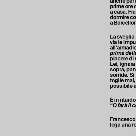
anche per il
prime ore d
a casa. Fra
dormire co
a Barcello
La sveglia
via le impu
all’armadio
prima dell
piacere di 
Lei, ignara
sopra, pant
sorride. S
toglie mai,
possibile
È in ritard
“O farà il
Francesco.
lega una r