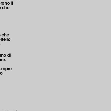
rono il
ro che
o che
ltello
.
gno di
re.
sempre
no