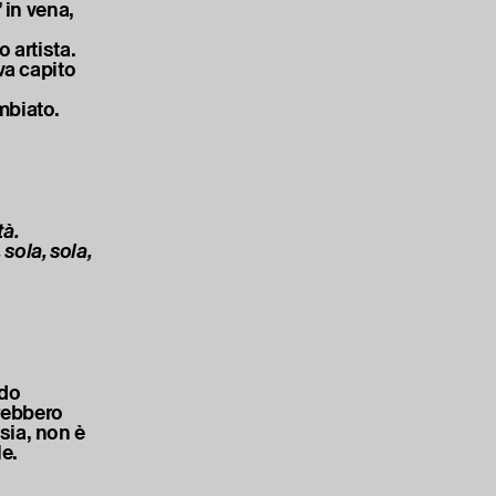
 in vena,
 artista.
va capito
mbiato.
tà.
ola, sola,
odo
vrebbero
sia, non è
le.