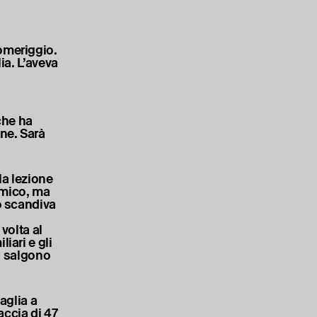
omeriggio.
ia. L’aveva
che ha
one. Sarà
la lezione
emico, ma
po scandiva
volta al
iari e gli
7, salgono
maglia a
raccia di 47