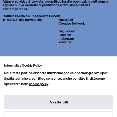
Attraverso video, interviste, progetti culturali e open call, la piattaforma
esplora nuove modalità di produzione e diffusione dell’arte
contemporanea.
Cottura Creativa è una Società Benefit.
Iscriviti alla newsletter
Open Call
Creative Network
Seguici su:
Linkedin
Instagram
Youtube
Informativa Cookie Policy
Noi e terze parti selezionate utilizziamo cookie o tecnologie simili per
finalità tecniche e, con il tuo consenso, anche per altre finalità come
specificato nella
cookie policy
.
Sei uno studente o un giovane professionista della cultura? Inviaci
portfolio, CV e una breve lettera di presentazione a:
info.collab@cotturacreativa.com
Accetta tutti
Cottura Creativa s.r.l.
Via Cosimo del fante, 16
Societa Benefit
20122, Milano
info.collab@cotturacreativa.com