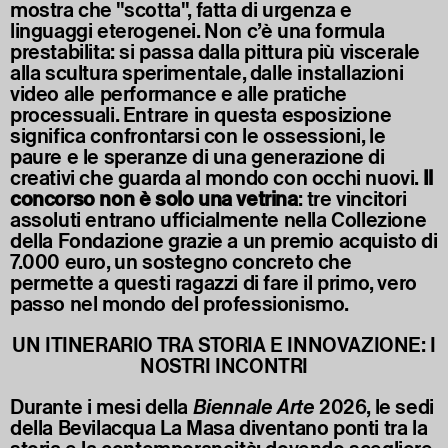
mostra che "scotta", fatta di urgenza e
linguaggi eterogenei. Non c’è una formula
prestabilita: si passa dalla pittura più viscerale
alla scultura sperimentale, dalle installazioni
video alle performance e alle pratiche
processuali. Entrare in questa esposizione
significa confrontarsi con le ossessioni, le
paure e le speranze di una generazione di
creativi che guarda al mondo con occhi nuovi.
Il
concorso non è solo una vetrina
: tre vincitori
assoluti entrano ufficialmente nella Collezione
della Fondazione grazie a un premio acquisto di
7.000 euro, un sostegno concreto che
permette a questi ragazzi di fare il primo, vero
passo nel mondo del professionismo.
UN ITINERARIO TRA STORIA E INNOVAZIONE: I
NOSTRI INCONTRI
Durante i mesi della
Biennale Arte
2026, le sedi
della Bevilacqua La Masa diventano ponti tra la