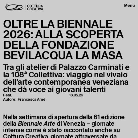
Menu
OLTRE LA BIENNALE
2026: ALLA SCOPERTA
DELLA FONDAZIONE
BEVILACQUA LA MASA
Tra gli atelier di Palazzo Carminati e
la 108ª Collettiva: viaggio nel vivaio
dell'arte contemporanea veneziana
che dà voce ai giovani talenti
Feat.
13.05.26
Autore:
Francesca Amè
Nella settimana di apertura della 61 edizione
della
Biennale Arte
di Venezia – giornate
intense come è stato raccontato anche su
Cottura Creativa, giornate attraversate da