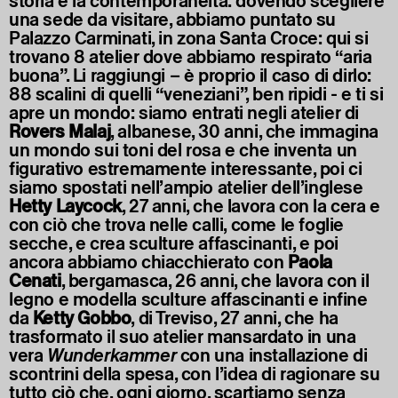
storia e la contemporaneità: dovendo scegliere
una sede da visitare, abbiamo puntato su
Palazzo Carminati, in zona Santa Croce: qui si
trovano 8 atelier dove abbiamo respirato “aria
buona”. Li raggiungi – è proprio il caso di dirlo:
88 scalini di quelli “veneziani”, ben ripidi - e ti si
apre un mondo: siamo entrati negli atelier di
Rovers Malaj
, albanese, 30 anni, che immagina
un mondo sui toni del rosa e che inventa un
figurativo estremamente interessante, poi ci
siamo spostati nell’ampio atelier dell’inglese
Hetty Laycock
, 27 anni, che lavora con la cera e
con ciò che trova nelle calli, come le foglie
secche, e crea sculture affascinanti, e poi
ancora abbiamo chiacchierato con
Paola
Cenati
, bergamasca, 26 anni, che lavora con il
legno e modella sculture affascinanti e infine
da
Ketty Gobbo
, di Treviso, 27 anni, che ha
trasformato il suo atelier mansardato in una
vera
Wunderkammer
con una installazione di
scontrini della spesa, con l’idea di ragionare su
tutto ciò che, ogni giorno, scartiamo senza