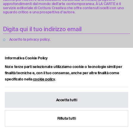
approfondimenti dal mondo dell’arte contemporanea. À LA CARTE è il
servizio editoriale di Cottura Creativa che offre contenuti scelti con uno
sguardo critico e una prospettiva d’autore.
Accetto la privacy policy.
Informativa Cookie Policy
Iscriviti
Noi e terze parti selezionate utilizziamo cookie o tecnologie simili per
finalità tecniche e, con il tuo consenso, anche per altre finalità come
specificato nella
cookie policy
.
Cottura Creativa è una Art Media Factory e piattaforma culturale che
sviluppa format, contenuti editoriali e collaborazioni tra artisti, istituzioni e
imprese.
Accetta tutti
Attraverso video, interviste, progetti culturali e open call, la piattaforma
esplora nuove modalità di produzione e diffusione dell’arte
contemporanea.
Rifiuta tutti
Cottura Creativa è una Società Benefit.
Iscriviti alla newsletter
Open Call
Creative Network