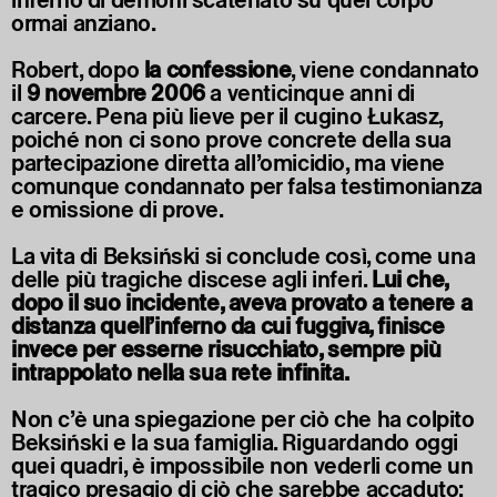
inferno di demoni scatenato su quel corpo
ormai anziano.
Robert, dopo
la confessione
, viene condannato
il
9 novembre 2006
a venticinque anni di
carcere. Pena più lieve per il cugino Łukasz,
poiché non ci sono prove concrete della sua
partecipazione diretta all’omicidio, ma viene
comunque condannato per falsa testimonianza
e omissione di prove.
La vita di Beksiński si conclude così, come una
delle più tragiche discese agli inferi.
Lui che,
dopo il suo incidente, aveva provato a tenere a
distanza quell’inferno da cui fuggiva, finisce
invece per esserne risucchiato, sempre più
intrappolato nella sua rete infinita.
Non c’è una spiegazione per ciò che ha colpito
Beksiński e la sua famiglia. Riguardando oggi
quei quadri, è impossibile non vederli come un
tragico presagio di ciò che sarebbe accaduto: