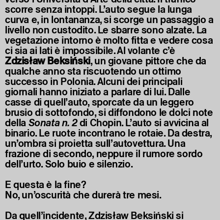
scorre senza intoppi. L’auto segue la lunga
curva e, in lontananza, si scorge un passaggio a
livello non custodito. Le sbarre sono alzate. La
vegetazione intorno è molto fitta e vedere cosa
ci sia ai lati è impossibile. Al volante c’è
Zdzisław Beksiński
, un giovane pittore che da
qualche anno sta riscuotendo un ottimo
successo in Polonia. Alcuni dei principali
giornali hanno iniziato a parlare di lui. Dalle
casse di quell’auto, sporcate da un leggero
brusio di sottofondo, si diffondono le dolci note
della
Sonata n. 2
di Chopin. L’auto si avvicina al
binario. Le ruote incontrano le rotaie. Da destra,
un’ombra si proietta sull’autovettura. Una
frazione di secondo, neppure il rumore sordo
dell’urto. Solo buio e silenzio.
E questa è la fine?
No, un’oscurità che durerà tre mesi.
Da quell’incidente, Zdzisław Beksiński si