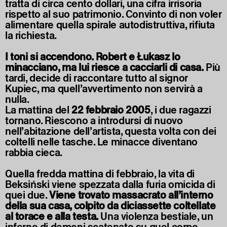
tratta di circa cento dollari, una cifra irrisoria
rispetto al suo patrimonio. Convinto di non voler
alimentare quella spirale autodistruttiva, rifiuta
la richiesta.
I toni si accendono. Robert e Łukasz lo
minacciano, ma lui riesce a cacciarli di casa.
Più
tardi, decide di raccontare tutto al signor
Kupiec, ma quell’avvertimento non servirà a
nulla.
La mattina del
22 febbraio 2005
, i due ragazzi
tornano. Riescono a introdursi di nuovo
nell’abitazione dell’artista, questa volta con dei
coltelli nelle tasche. Le minacce diventano
rabbia cieca.
Quella fredda mattina di febbraio, la vita di
Beksiński viene spezzata dalla furia omicida di
quei due.
Viene trovato massacrato all’interno
della sua casa, colpito da diciassette coltellate
al torace e alla testa.
Una violenza bestiale, un