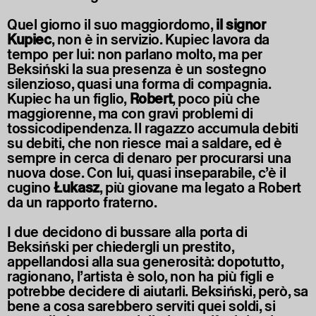
Quel giorno il suo maggiordomo,
il signor
Kupiec
, non è in servizio. Kupiec lavora da
tempo per lui: non parlano molto, ma per
Beksiński la sua presenza è un sostegno
silenzioso, quasi una forma di compagnia.
Kupiec ha un figlio,
Robert
, poco più che
maggiorenne, ma con gravi problemi di
tossicodipendenza. Il ragazzo accumula debiti
su debiti, che non riesce mai a saldare, ed è
sempre in cerca di denaro per procurarsi una
nuova dose. Con lui, quasi inseparabile, c’è il
cugino
Łukasz
, più giovane ma legato a Robert
da un rapporto fraterno.
I due decidono di bussare alla porta di
Beksiński per chiedergli un prestito,
appellandosi alla sua generosità: dopotutto,
ragionano, l’artista è solo, non ha più figli e
potrebbe decidere di aiutarli. Beksiński, però, sa
bene a cosa sarebbero serviti quei soldi, si