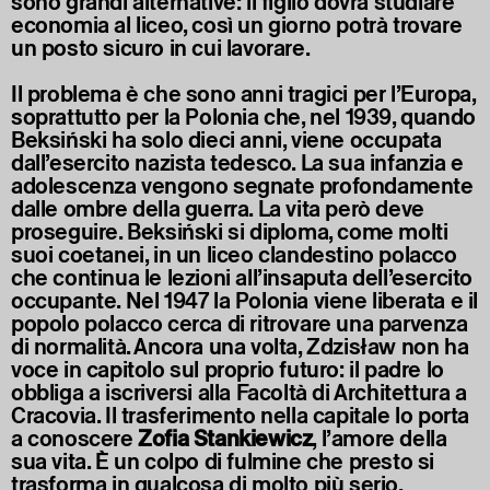
sono grandi alternative: il figlio dovrà studiare
economia al liceo, così un giorno potrà trovare
un posto sicuro in cui lavorare.
Il problema è che sono anni tragici per l’Europa,
soprattutto per la Polonia che, nel 1939, quando
Beksiński ha solo dieci anni, viene occupata
dall’esercito nazista tedesco. La sua infanzia e
adolescenza vengono segnate profondamente
dalle ombre della guerra. La vita però deve
proseguire. Beksiński si diploma, come molti
suoi coetanei, in un liceo clandestino polacco
che continua le lezioni all’insaputa dell’esercito
occupante. Nel 1947 la Polonia viene liberata e il
popolo polacco cerca di ritrovare una parvenza
di normalità. Ancora una volta, Zdzisław non ha
voce in capitolo sul proprio futuro: il padre lo
obbliga a iscriversi alla Facoltà di Architettura a
Cracovia. Il trasferimento nella capitale lo porta
a conoscere
Zofia
Stankiewicz
, l’amore della
sua vita. È un colpo di fulmine che presto si
trasforma in qualcosa di molto più serio.