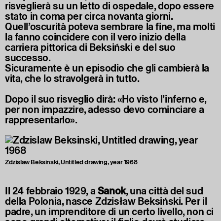
risveglierà su un letto di ospedale, dopo essere
stato in coma per circa novanta giorni.
Quell’oscurità poteva sembrare la fine, ma molti
la fanno coincidere con il vero inizio della
carriera pittorica di Beksiński e del suo
successo.
Sicuramente è un episodio che gli cambierà la
vita, che lo stravolgerà in tutto.
Dopo il suo risveglio dirà: «Ho visto l’inferno e,
per non impazzire, adesso devo cominciare a
rappresentarlo».
Zdzislaw Beksinski, Untitled drawing, year 1968
Il 24 febbraio 1929, a
Sanok
, una città del sud
della Polonia, nasce Zdzisław Beksiński. Per il
padre, un imprenditore di un certo livello, non ci