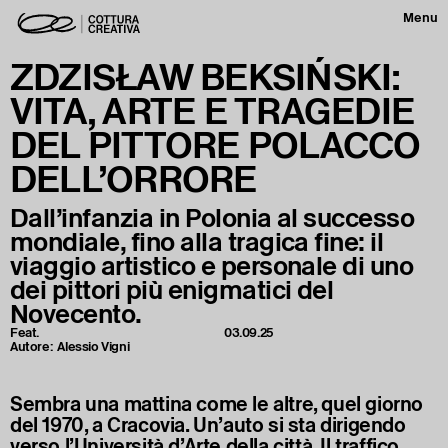
Menu
ZDZISŁAW BEKSIŃSKI:
VITA, ARTE E TRAGEDIE
DEL PITTORE POLACCO
DELL’ORRORE
Dall’infanzia in Polonia al successo
mondiale, fino alla tragica fine: il
viaggio artistico e personale di uno
dei pittori più enigmatici del
Novecento.
Feat.
03.09.25
Autore:
Alessio Vigni
Sembra una mattina come le altre, quel giorno
del 1970, a Cracovia. Un’auto si sta dirigendo
verso l’Università d’Arte della città. Il traffico