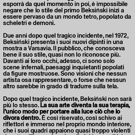
esporrà da quel momento in poi, è impossibile
negare che lo stile del primo Beksiński inizi a
essere pervaso da un mondo tetro, popolato da
scheletri e demoni.
Due anni dopo quel tragico incidente, nel 1972,
Beksiński presenta i suoi nuovi dipinti in una
mostra a Varsavia. Il pubblico, che conosceva
bene il suo stile, quasi non lo riconosce più.
Davanti ai loro occhi, adesso, ci sono solo
scene infernali, paesaggi inquietanti popolati
da figure mostruose. Sono visioni che nessun
artista osa rappresentare, o forse che nessun
altro sarebbe in grado di tradurre sulla tela.
Dopo quel tragico incidente, Beksiński non sarà
più lo stesso.
La sua arte diventa la sua terapia,
l’unico modo per portare alla luce ciò che lo
divora dentro.
È così riservato, così schivo ai
riflettori e immerso nel proprio mondo interiore,
che i suoi quadri appaiono quasi troppo violenti